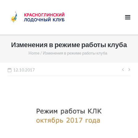
Skip
to
content
Изменения в режиме работы клуба
Home
/
Изменения в режиме работы клуба
Нави
12.10.2017
по
запи