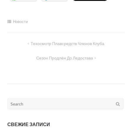
Новости
Навигация
Техосмотр Плавсредств Членов Клуба
по
Сезон Продлён До Ледостава
записям
Search
for:
СВЕЖИЕ ЗАПИСИ