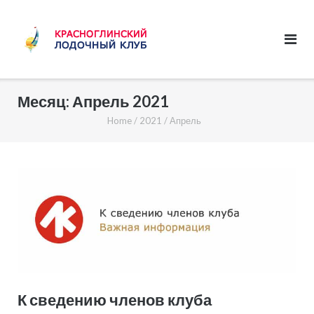
Skip
to
content
Месяц:
Апрель 2021
Home
/
2021
/
Апрель
К сведению членов клуба