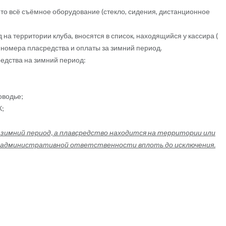
то всё съёмное оборудование (стекло, сидения, дистанционное
на территории клуба, вносятся в список, находящийся у кассира (
о номера пласредства и оплаты за зимний период.
едства на зимний период:
оводье;
К;
а зимний период, а плавсредство находится на территории или
к административной ответственности вплоть до исключения.