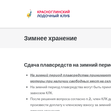
Skip
to
content
Зимнее хранение
Сдача плавсредств на зимний пер
На зимний период плавсредства принимаютс
моторы при наличии свободных мест на скл
На зимний период плавсредства могут быть прин
завхозом КЛК.
После решения вопроса согласно п.
2.
, член КЛК 
произвести доплату к членскому взносу за зимний
зимнего хранения.