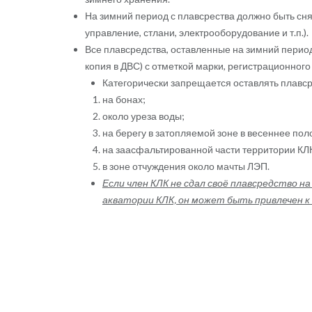
На зимний период с плавсрества должно быть сня
управление, стлани, электрооборудование и т.п.).
Все плавсредства, оставленные на зимний период 
копия в ДВС) с отметкой марки, регистрационног
Категорически запрещается оставлять плавср
на бонах;
около уреза воды;
на берегу в затопляемой зоне в весеннее пол
на заасфальтированной части территории КЛ
в зоне отчуждения около мачты ЛЭП.
Если член КЛК не сдал своё плавсредство н
акватории КЛК, он может быть привлечен 