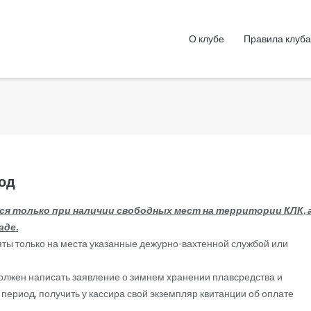
О клубе
Правила клуб
иод
я только при наличии свободных мест на территории КЛК, 
аде.
яты только на места указанные дежурно-вахтенной службой или
должен написать заявление о зимнем хранении плавсредства и
 период, получить у кассира свой экземпляр квитанции об оплате