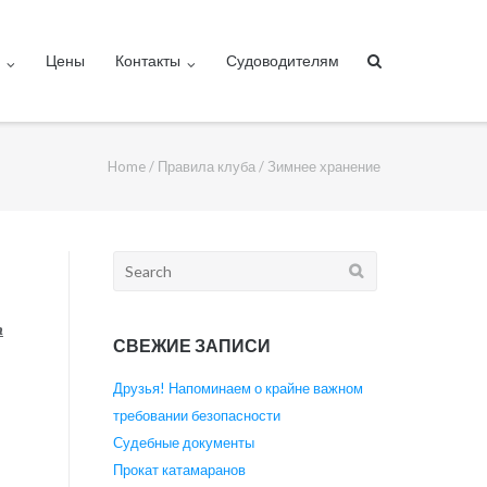
а
Цены
Контакты
Судоводителям
Home
/
Правила клуба
/
Зимнее хранение
Search
for:
а
СВЕЖИЕ ЗАПИСИ
Друзья! Напоминаем о крайне важном
требовании безопасности
Судебные документы
Прокат катамаранов