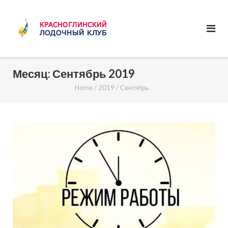
Skip
to
content
Месяц:
Сентябрь 2019
Home
/
2019
/
Сентябрь