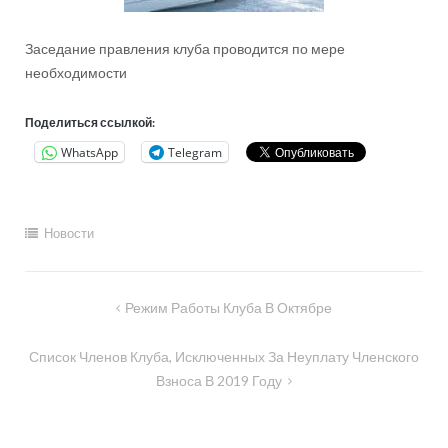
Заседание правления клуба проводится по мере
необходимости
Поделиться ссылкой:
WhatsApp
Telegram
Новости
Навигация
Режим Работы Клуба В Октябре
по
Список Членов Клуба, Исключенных За Неуплату Членского
записям
Взноса В 2019 Году