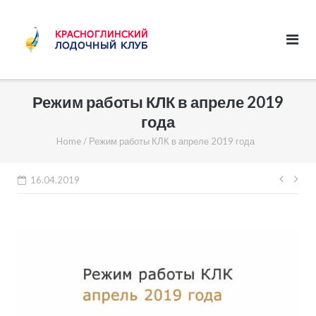
Skip
to
content
Режим работы КЛК в апреле 2019
года
Home
/
Режим работы КЛК в апреле 2019 года
Нави
16.04.2019
по
запи