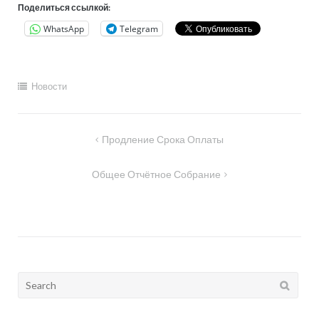
Поделиться ссылкой:
WhatsApp
Telegram
Новости
Навигация
Продление Срока Оплаты
по
Общее Отчётное Собрание
записям
Search
for: