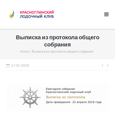
Skip
to
content
Выписка из протокола общего
собрания
Home
/
Выписка из протокола общего собрания
Нави
17.05.2018
по
запи